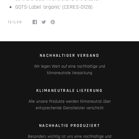
GOTS-Label 'organic' (CERES-0128)
TEILEN
NACHHALTIGER VERSAND
Wir legen Wert auf eine nachhaltige und
klimaneutrale Verpackung
KLIMANEUTRALE LIEFERUNG
Alle unsere Produkte werden klimaneutral über
entsprechende Dienstleister verschickt
NACHHALTIG PRODUZIERT
Besonders wichtig ist uns eine nachhaltige und